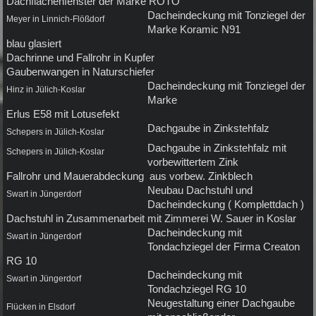
Dachflächenfenster der Marke ROTO
Dacheindeckung mit Tonziegel der
Meyer in Linnich-Flößdorf
Marke Koramic N91
blau glasiert
Dachrinne und Fallrohr in Kupfer
Gaubenwangen in Naturschiefer
Dacheindeckung mit Tonziegel der
Hinz in Jülich-Koslar
Marke
Erlus E58 mit Lotusefekt
Dachgaube in Zinkstehfalz
Schepers in Jülich-Koslar
Dachgaube in Zinkstehfalz mit
Schepers in Jülich-Koslar
vorbewittertem Zink
Fallrohr und Mauerabdeckung aus vorbew. Zinkblech
Neubau Dachstuhl und
Swart in Jüngerdorf
Dacheindeckung ( Komplettdach )
Dachstuhl in Zusammenarbeit mit Zimmerei W. Sauer in Koslar
Dacheindeckung mit
Swart in Jüngerdorf
Tondachziegel der Firma Creaton
RG 10
Dacheindeckung mit
Swart in Jüngerdorf
Tondachziegel RG 10
Neugestaltung einer Dachgaube
Flücken in Elsdorf