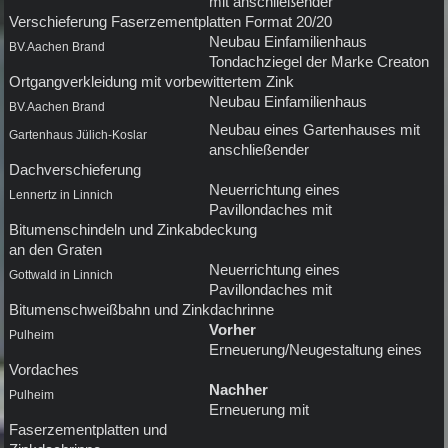
mit anschließender
Verschieferung Faserzementplatten Format 20/20
Neubau Einfamilienhaus
BV.Aachen Brand
Tondachziegel der Marke Creaton
Ortgangverkleidung mit vorbewittertem Zink
Neubau Einfamilienhaus
BV.Aachen Brand
Neubau eines Gartenhauses mit
Gartenhaus Jülich-Koslar
anschließender
Dachverschieferung
Neuerrichtung eines
Lennertz in Linnich
Pavillondaches mit
Bitumenschindeln und Zinkabdeckung
an den Graten
Neuerrichtung eines
Gottwald in Linnich
Pavillondaches mit
Bitumenschweißbahn und Zinkdachrinne
Vorher
Pulheim
Erneuerung/Neugestaltung eines
Vordaches
Nachher
Pulheim
Erneuerung mit
Faserzementplatten und